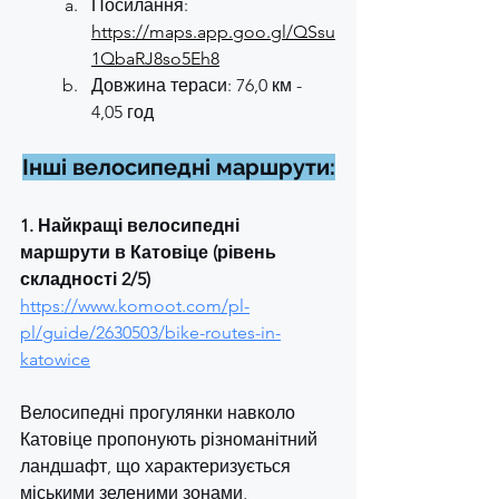
Посилання: 
https://maps.app.goo.gl/QSsu
1QbaRJ8so5Eh8
Довжина тераси: 76,0 км - 
4,05 год
Інші велосипедні маршрути:
1. Найкращі велосипедні 
маршрути в Катовіце (рівень 
складності 2/5)
https://www.komoot.com/pl-
pl/guide/2630503/bike-routes-in-
katowice
Велосипедні прогулянки навколо 
Катовіце пропонують різноманітний 
ландшафт, що характеризується 
міськими зеленими зонами, 