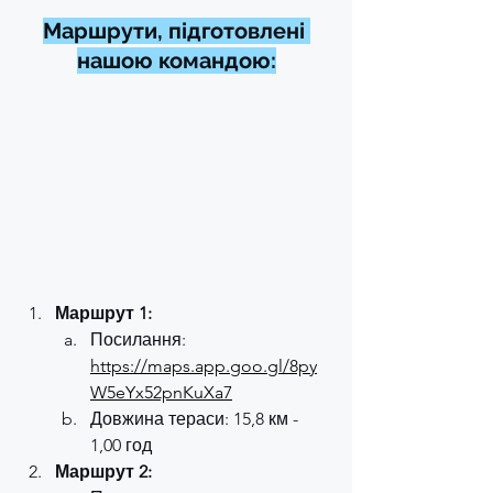
Маршрути, підготовлені 
нашою командою:
Маршрут 1:
Посилання: 
https://maps.app.goo.gl/8py
W5eYx52pnKuXa7
Довжина тераси: 15,8 км - 
1,00 год
Маршрут 2: