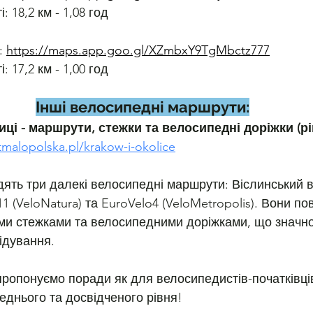
: 18,2 км - 1,08 год
 
https://maps.app.goo.gl/XZmbxY9TgMbctz777
: 17,2 км - 1,00 год
Інші велосипедні маршрути:
иці - маршрути, стежки та велосипедні доріжки (рі
itmalopolska.pl/krakow-i-okolice
дять три далекі велосипедні маршрути: Віслинський 
1 (VeloNatura) та EuroVelo4 (VeloMetropolis). Вони пов
ми стежками та велосипедними доріжками, що значн
ідування.
ропонуємо поради як для велосипедистів-початківців,
еднього та досвідченого рівня!