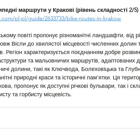
ипедні маршрути у Кракові (рівень складності 2/5)
com/pl-pl/guide/2633733/bike-routes-in-krakow
ькому повіті пропонує різноманітні ландшафти, від р
довж Вісли до хвилястої місцевості численних долин т
. Регіон характеризується поєднанням добре розвин
структури та мальовничих маршрутів, адаптованих до 
ичі долини, такі як Ключвода, Болеховіцька та Глубн
ітні природні краси та історичні пам'ятки. Ця терито
ва, пропонує як доступні річкові бульвари, так і скл
сту та горбисту місцевість.