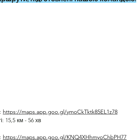
 
https://maps.app.goo.gl/ymoCkTktk85EL1z78
: 15,5 км - 56 хв
 
https://maps.app.goo.gl/KNQ4XHhmyoChbPH77