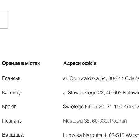
окататися на
сипеді в Познані
Оренда в містах
Адреси офісів
Гданськ
al. Grunwaldzka 54, 80-241 Gdań
Катовіце
J. Słowackiego 22, 40-093 Katowi
Краків
Świętego Filipa 20, 31-150 Krakó
Познань
Mostowa 35,
60-339, Poznań
Варшава
Ludwika Narbutta 4, 02-512 Wars