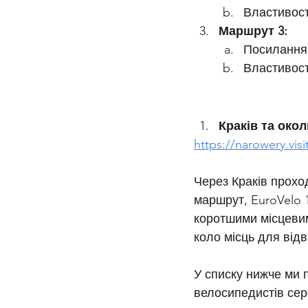
Властивості
Маршрут 3:
Посилання:
Властивості
Краків та окол
https://narowery.vis
Через Краків прохо
маршрут, EuroVelo 1
коротшими місцеви
коло місць для відв
У списку нижче ми п
велосипедистів сер