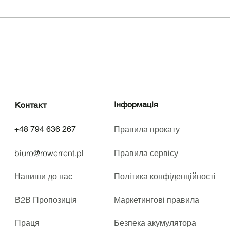
Де покататися на
Де п
велосипеді в Гданську
вело
Інформація
Контакт
+48 794 636 267
Правила прокату
biuro@rowerrent.pl
Правила сервісу
Напиши до нас
Політика конфіденційності
В2В Пропозиція
Маркетингові правила
Праця
Безпека акумулятора