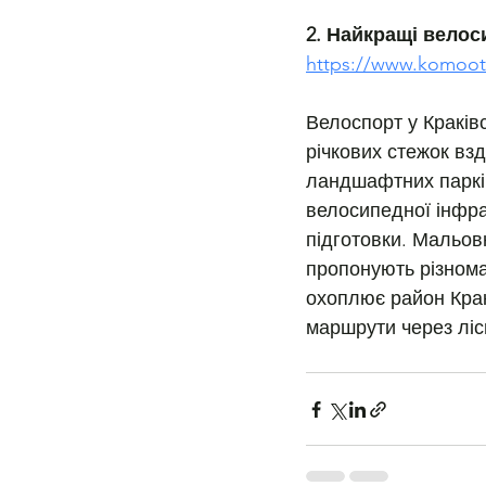
2. Найкращі велос
https://www.komoot.
Велоспорт у Краківс
річкових стежок вз
ландшафтних парків
велосипедної інфра
підготовки. Мальовн
пропонують різноман
охоплює район Крако
маршрути через ліси