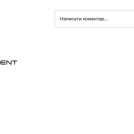
Написати коментар...
Де покататися на
велосипеді в Катовіце