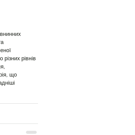
івнинних 
а 
еної 
різних рівнів 
я, 
рія, що 
адніші 