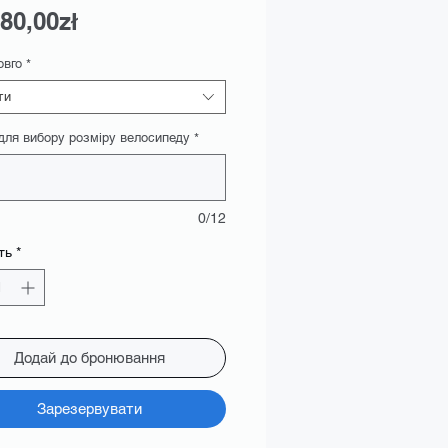
За
80,00zł
розпродажем
овго
*
ти
 для вибору розміру велосипеду
*
0/12
ть
*
Додай до бронювання
Зарезервувати