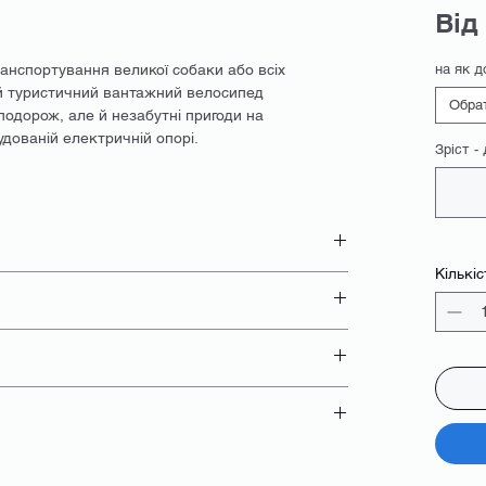
Від
анспортування великої собаки або всіх
на як д
ей туристичний вантажний велосипед
Обра
подорож, але й незабутні пригоди на
дованій електричній опорі.
Зріст -
Кількіс
о
е окремо
обраного акумулятора
- паспорт;
но;