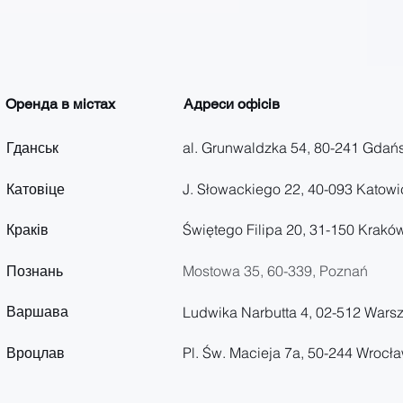
Оренда в містах
Адреси офісів
Гданськ
al. Grunwaldzka 54, 80-241 Gdań
Катовіце
J. Słowackiego 22, 40-093 Katowi
Краків
Świętego Filipa 20, 31-150 Krakó
Познань
Mostowa 35,
60-339, Poznań
Варшава
Ludwika Narbutta 4, 02-512 Wars
Вроцлав
Pl. Św. Macieja 7a, 50-244 Wrocł