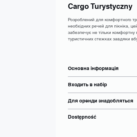
Cargo Turystyczny
Розроблений для комфортного тр
необхідних речей для пікніка, ц
забезпечує не тільки комфортну 
туристичних стежках завдяки вбу
Основна інформація
Тип: Вантажний
Входить в набір
Розмір: M-L (165-195)
Гальма: Гідравлічні дискові
Акумулятор: вибирайте окрем
Електропривод: так
Для оренди знадобляться
Зарядний пристрій: вибирайт
Двигун: на заднє колесо
Замок: Abus
Запас ходу: в залежності від 
документ, що посвідчує особу 
Задній замок: так
Dostępność
номер PESEL, якщо його вида
Шолом: Так
Багажник: За запитом
Nie Dostępny
інше: Індивідуально