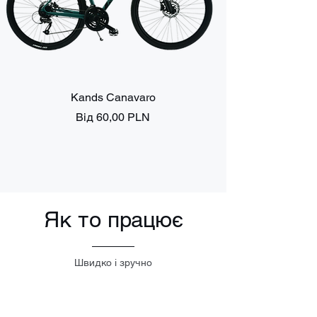
Kands Canavaro
За розпродажем
Від
60,00 PLN
Як то працює
Швидко і зручно