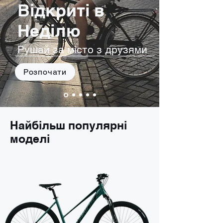
Відкриті в
Неділю
Рушай за місто з друзями
Розпочати
Найбільш популярні
моделі