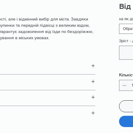
Від
сті, але і відмінний вибір для міста. Завдяки
на як д
зупинки та передній підвісці з великим ходом,
Обра
 гарантує задоволення від їзди по бездоріжжю,
ування в міських умовах.
Зріст -
Кількіс
 бронювання
- паспорт;
бронювання
но;