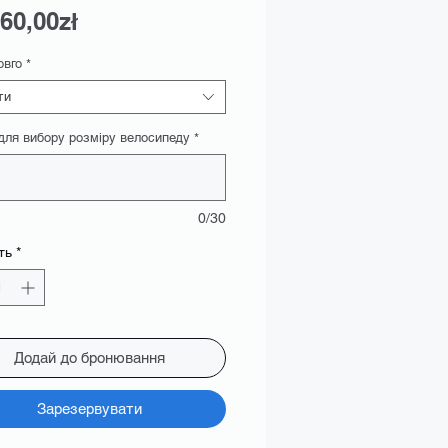
За
60,00zł
розпродажем
овго
*
ти
 для вибору розміру велосипеду
*
0/30
ть
*
Додай до бронювання
Зарезервувати