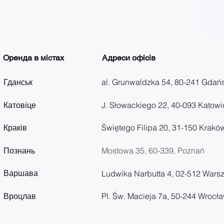
Оренда в містах
Адреси офісів
Гданськ
al. Grunwaldzka 54, 80-241 Gdań
Катовіце
J. Słowackiego 22, 40-093 Katowi
Краків
Świętego Filipa 20, 31-150 Krakó
Познань
Mostowa 35,
60-339, Poznań
Варшава
Ludwika Narbutta 4, 02-512 Wars
Вроцлав
Pl. Św. Macieja 7a, 50-244 Wrocł