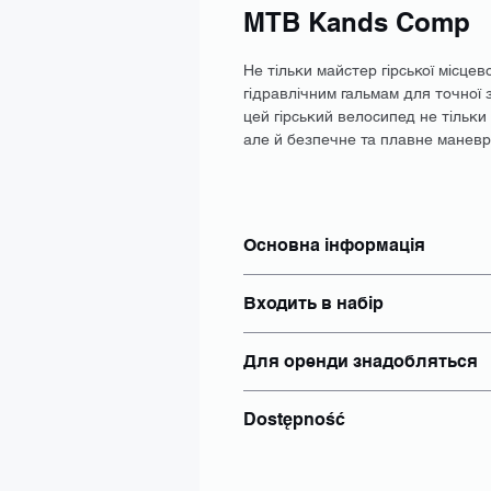
MTB Kands Comp
Не тільки майстер гірської місцево
гідравлічним гальмам для точної 
цей гірський велосипед не тільки
але й безпечне та плавне маневр
Основна інформація
Тип: MTB
Входить в набір
Розмір: S, M, L
Гальма: Дискові
Велосипедний замок: так
Розмір коліс: 29"
Для оренди знадобляться
Шолом: Так
Електропривод: Немає
Багажник: додайте окремо до
Акумулятор: Немає
документ, що посвідчує особу 
Корзини: додайте окремо до 
Dostępność
номер PESEL, якщо його вида
Освітлення: так
Тримач для пляшок
Wrocław
інше: Індивідуально
Poznań