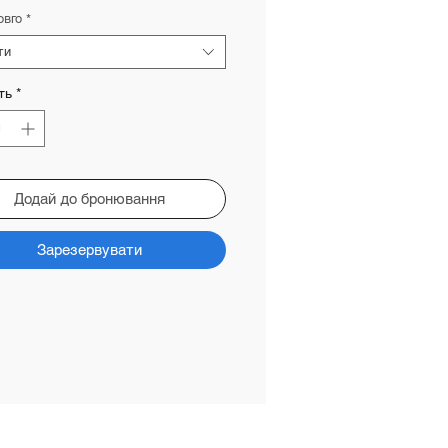
розпродажем
овго
*
ти
ть
*
Додай до бронювання
Зарезервувати