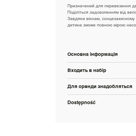
Призначений для перевезення дво
Поділіться задоволенням від вело
Завдяки вікнам, сонцезахисному к
дитина зможе повною мірою насо
Основна інформація
Розмір: 2 місця
Входить в набір
Навантаження: до 48 кг
Гальма: ножні
Велосипедний замок: так
Розмір коліс: 24"
Для оренди знадобляться
Шолом: так
Електропривод: Ні
Освітлення: Так
документ, що посвідчує особу 
Dostępność
номер PESEL, якщо його вида
Wrocław
Poznań
Gdańsk
Kraków