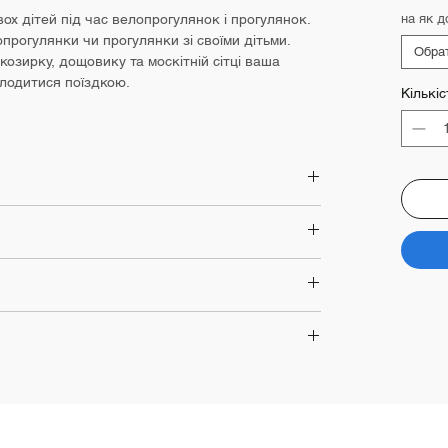
х дітей під час велопрогулянок і прогулянок.
на як д
прогулянки чи прогулянки зі своїми дітьми.
Обра
озирку, дощовику та москітній сітці ваша
лодитися поїздкою.
Кількіс
- паспорт;
но;