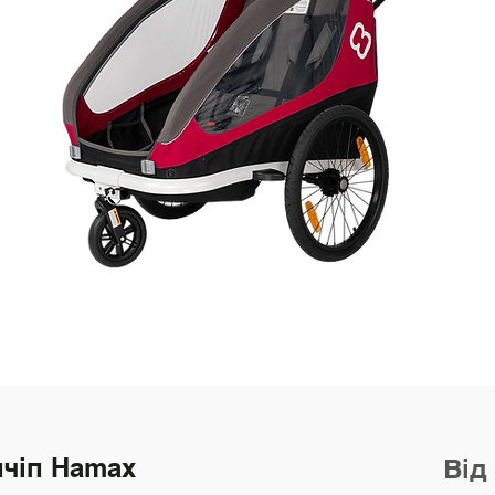
чіп Hamax
Від