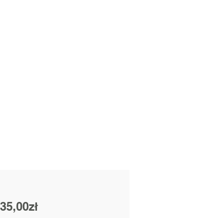
За
35,00zł