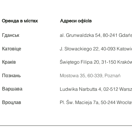
Оренда в містах
Адреси офісів
Гданськ
al. Grunwaldzka 54, 80-241 Gdań
Катовіце
J. Słowackiego 22, 40-093 Katowi
Краків
Świętego Filipa 20, 31-150 Krakó
Познань
Mostowa 35,
60-339, Poznań
Варшава
Ludwika Narbutta 4, 02-512 Wars
Вроцлав
Pl. Św. Macieja 7a, 50-244 Wrocł