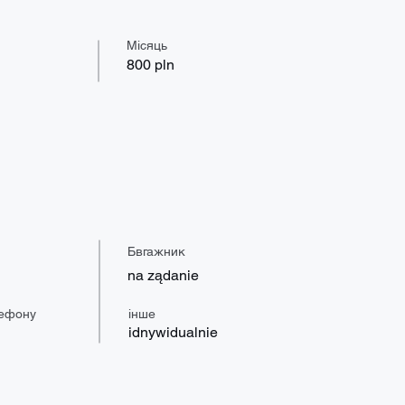
Місяць
800 pln
Бвгажник
na ządanie
ефону
інше
idnywidualnie