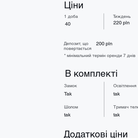
Ціни
1 доба
Тиждень
220 pln
40
200 pln
Депозит, що
повертається
* мінімальний термін оренди 7 днів
В комплекті
Замок
Освітлення
Tak
tak
Шолом
Тримач тел
tak
tak
Додаткові ціни