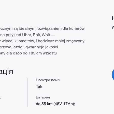
Н
W
cznym są idealnym rozwiązaniem dla kurierów 
a przykład Uber, Bolt, Wolt ....
 więcej kilometrów, i będziesz mniej zmęczony.
rtową jazdę i gwarancję jakości.
ony dla osób do 185 cm wzrostu
ація
Електро поміч
Tak
с
Батарея
do 55 km (48V 17Ah);