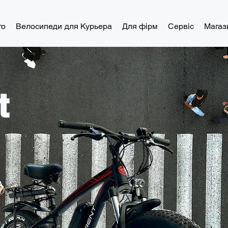
го
Велосипеди для Курьера
Для фірм
Сервіс
Магаз
t