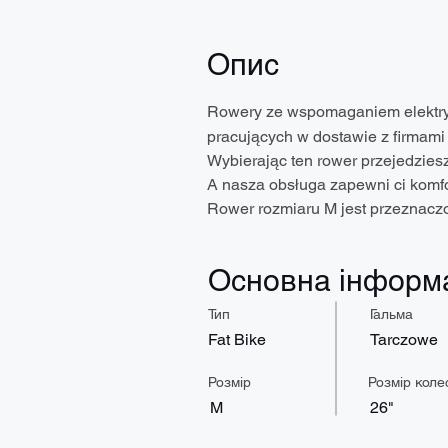
Опис
Rowery ze wspomaganiem elektry
pracujących w dostawie z firmami n
Wybierając ten rower przejedziesz
A nasza obsługa zapewni ci komfo
Rower rozmiaru M jest przeznacz
Основна інформ
Тип
Гальма
Fat Bike
Tarczowe
Розмір
Розмір коле
M
26"