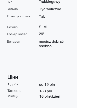
Trekkingowy
Тип
Hydrauliczne
Гальма
Електро поміч
Tak
S, M, L
Розмір
29"
Розмір колес
musisz dobrać
Батарея
osobno
Ціни
1 доба
od 19 pln
Тиждень
133 pln
Місяць
16 pln/dzień