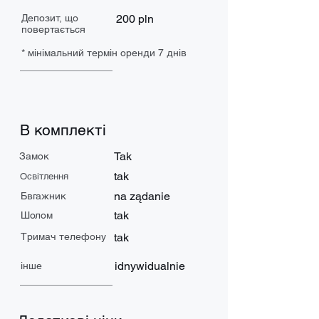
Депозит, що
200 pln
повертається
* мінімальний термін оренди 7 днів
В комплекті
Tak
Замок
tak
Освітлення
na ządanie
Бвгажник
tak
Шолом
Тримач телефону
tak
idnywidualnie
інше