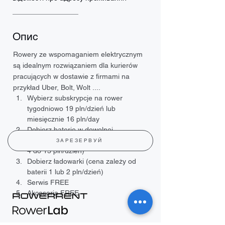
Опис
Rowery ze wspomaganiem elektrycznym 
są idealnym rozwiązaniem dla kurierów 
pracujących w dostawie z firmami na 
przykład Uber, Bolt, Wolt ....
Wybierz subskrypcje na rower 
tygodniowo 19 pln/dzień lub 
miesięcznie 16 pln/day
Dobierz baterie w dowolnej 
pojemności (cena zależy od baterii od 
ЗАРЕЗЕРВУЙ
4 do 13 pln/dzień)
Dobierz ładowarki (cena zależy od 
baterii 1 lub 2 pln/dzień)
Serwis FREE
Akcesoria FREE