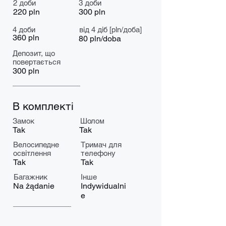
2 доби
3 доби
220 pln
300 pln
4 доби
від 4 діб [pln/доба]
360 pln
80 pln/doba
Депозит, що
повертається
300 pln
В комплекті
Замок
Шолом
Tak
Tak
Велосипедне
Тримач для
освітлення
телефону
Tak
Tak
Багажник
Інше
Na żądanie
Indywidualni
e