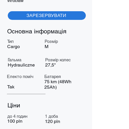
Wrocław
ЗАРЕЗЕРВУВАТИ
Основна інформація
Тип
Розмір
Cargo
M
Гальма
Розмір колес
Hydrauliczne
27,5"
Електо поміч
Батарея
75 km (48Wh
Tak
25Ah)
Ціни
до 4 годин
1 доба
100 pln
120 pln