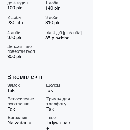
до 4 годин
1 доба
109 pln
140 pln
2 доби
3 доби
230 pln
310 pln
4 доби
від 4 діб [pln/доба]
370 pln
85 pln/doba
Депозит, що
повертається
300 pln
В комплекті
Замок
Шолом
Tak
Tak
Велосипедне
Тримач для
освітлення
телефону
Tak
Tak
Багажник
Інше
Na żądanie
Indywidualni
e