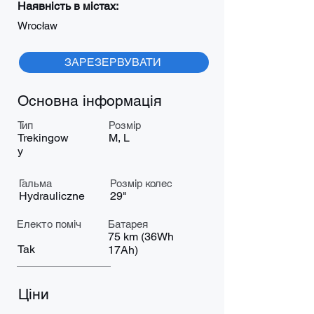
Наявність в містах:
Wrocław
ЗАРЕЗЕРВУВАТИ
Основна інформація
Тип
Розмір
Trekingow
M, L
y
Гальма
Розмір колес
Hydrauliczne
29"
Електо поміч
Батарея
75 km (36Wh
Tak
17Ah)
Ціни