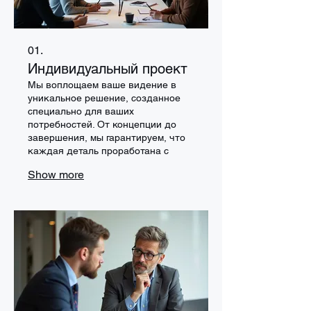
01.
Индивидуальный проект
Мы воплощаем ваше видение в
уникальное решение, созданное
специально для ваших
потребностей. От концепции до
завершения, мы гарантируем, что
каждая деталь проработана с
точностью и креативностью.
Show more
Позвольте нам реализовать ваши
самые смелые идеи.