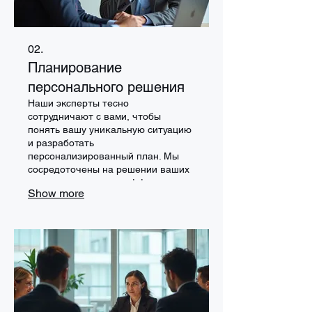
02.
Планирование
персонального решения
Наши эксперты тесно
сотрудничают с вами, чтобы
понять вашу уникальную ситуацию
и разработать
персонализированный план. Мы
сосредоточены на решении ваших
конкретных задач и эффективном
Show more
достижении желаемых
результатов. Получите дорожную
карту, созданную специально для
вас.