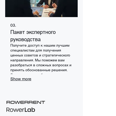
03.
Пакет экспертного
руководства
Получите доступ к нашим лучшим
специалистам для получения
ценных советов и стратегического
направления. Мы поможем вам
разобраться в сложных вопросах и
принять обоснованные решения.
Этот пакет разработан для
Show more
предоставления вам уверенности и
четкости в ваших начинаниях.