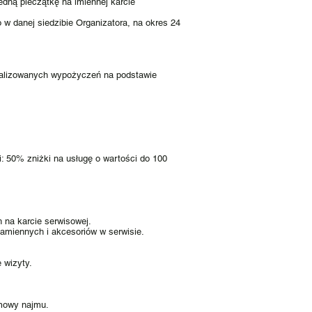
dną pieczątkę na imiennej karcie
w danej siedzibie Organizatora, na okres 24
zrealizowanych wypożyczeń na podstawie
ci: 50% zniżki na usługę o wartości do 100
 na karcie serwisowej.
zamiennych i akcesoriów w serwisie.
 wizyty.
umowy najmu.