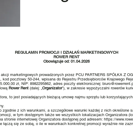
REGULAMIN PROMOCJI I DZIAŁAŃ MARKETINGOWYCH
ROWER RENT
Obowiązuje od: 01.04.2026
mocji i akcji marketingowych prowadzonych przez PCU PARTNERS SPÓŁK
 7a, kod pocztowy 50-244, wpisana do Rejestru Przedsiębiorców Krajowego 
5.000,00 zł, NIP: 8982295862, adres poczty elektronicznej:
biuro@rowerrent.p
dlową
Rower Rent
(dalej: „
Organizator
”), w zakresie wypożyczalni rowerów kuri
tora, to jest posiadających bieżącą umowę najmu sprzętu lub korzystających
ny.
o zgodnie z ich warunkami, a szczegółowe warunki każdej z nich określone s
ocji, w tym dostępnym także we wszystkich lokalizacjach Organizatora (loka
 na stronie internetowej Organizatora dostępnej pod adresem:
https://www.rower
 łączą się ze sobą, o ile w warunkach konkretnej promocji wyraźnie nie zaz