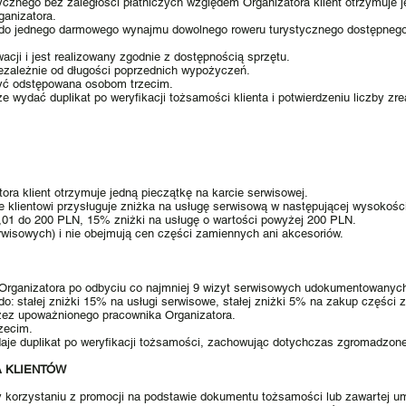
znego bez zaległości płatniczych względem Organizatora klient otrzymuje je
ganizatora.
 do jednego darmowego wynajmu dowolnego roweru turystycznego dostępnego 
ji i jest realizowany zgodnie z dostępnością sprzętu.
zależnie od długości poprzednich wypożyczeń.
 być odstępowana osobom trzecim.
e wydać duplikat po weryfikacji tożsamości klienta i potwierdzeniu liczby 
ora klient otrzymuje jedną pieczątkę na karcie serwisowej.
zycie klientowi przysługuje zniżka na usługę serwisową w następującej wysokoś
,01 do 200 PLN, 15% zniżki na usługę o wartości powyżej 200 PLN.
rwisowych) i nie obejmują cen części zamiennych ani akcesoriów.
Organizatora po odbyciu co najmniej 9 wizyt serwisowych udokumentowanych
o: stałej zniżki 15% na usługi serwisowe, stałej zniżki 5% na zakup części 
rzez upoważnionego pracownika Organizatora.
zecim.
aje duplikat po weryfikacji tożsamości, zachowując dotychczas zgromadzone
A KLIENTÓW
zy korzystaniu z promocji na podstawie dokumentu tożsamości lub zawartej 