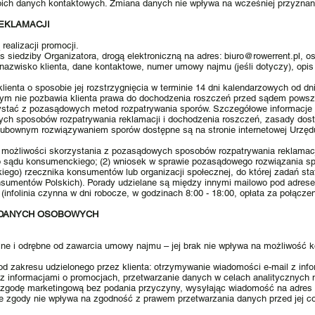
woich danych kontaktowych. Zmiana danych nie wpływa na wcześniej przyznane
REKLAMACJI
ealizacji promocji.
 siedziby Organizatora, drogą elektroniczną na adres:
biuro@rowerrent.pl
, o
 i nazwisko klienta, dane kontaktowe, numer umowy najmu (jeśli dotyczy), opi
klienta o sposobie jej rozstrzygnięcia w terminie 14 dni kalendarzowych od dni
ym nie pozbawia klienta prawa do dochodzenia roszczeń przed sądem pows
tać z pozasądowych metod rozpatrywania sporów. Szczegółowe informacje 
h sposobów rozpatrywania reklamacji i dochodzenia roszczeń, zasady dostę
ubownym rozwiązywaniem sporów dostępne są na stronie internetowej Urzęd
możliwości skorzystania z pozasądowych sposobów rozpatrywania reklamacji
o sądu konsumenckiego; (2) wniosek w sprawie pozasądowego rozwiązania sp
kiego) rzecznika konsumentów lub organizacji społecznej, do której zadań s
sumentów Polskich). Porady udzielane są między innymi mailowo pod adre
infolinia czynna w dni robocze, w godzinach 8:00 - 18:00, opłata za połączen
A DANYCH OSOBOWYCH
ne i odrębne od zawarcia umowy najmu – jej brak nie wpływa na możliwość ko
d zakresu udzielonego przez klienta: otrzymywanie wiadomości e-mail z info
 informacjami o promocjach, przetwarzanie danych w celach analitycznych 
ną zgodę marketingową bez podania przyczyny, wysyłając wiadomość na adres
e zgody nie wpływa na zgodność z prawem przetwarzania danych przed jej cof