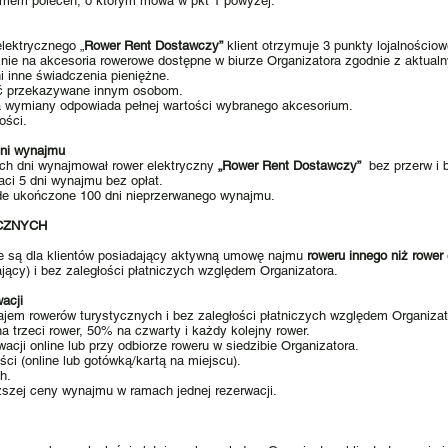
ramem poleceń, o którym mowa w pkt 1 powyżej.
lektrycznego „
Rower Rent Dostawczy”
klient otrzymuje 3 punkty lojalnościow
e na akcesoria rowerowe dostępne w biurze Organizatora zgodnie z aktua
i inne świadczenia pieniężne.
yć przekazywane innym osobom.
a wymiany odpowiada pełnej wartości wybranego akcesorium.
ości.
 dni wynajmu
nych dni wynajmował rower elektryczny
„Rower Rent Dostawczy”
bez przerw i b
ci 5 dni wynajmu bez opłat.
de ukończone 100 dni nieprzerwanego wynajmu.
CZNYCH
e są dla klientów posiadający aktywną umowę najmu
roweru innego niż rower
jący) i bez zaległości płatniczych względem Organizatora.
acji
ajem rowerów turystycznych i bez zaległości płatniczych względem Organizat
a trzeci rower, 50% na czwarty i każdy kolejny rower.
acji online lub przy odbiorze roweru w siedzibie Organizatora.
ści (online lub gotówką/kartą na miejscu).
h.
oższej ceny wynajmu w ramach jednej rezerwacji.