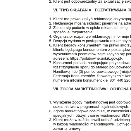
Klient jest odpowiedzialny za aktualizację s
VI. TRYB SKŁADANIA I ROZPATRYWANIA 
Klient ma prawo złożyć reklamację dotyczącą r
Reklamacje można składać: pisemnie na adres
Zaleca się podanie w opisie reklamacji: imię
sposób jej rozpatrzenia.
Organizator rozpatruje reklamację i informuje 
Decyzja wydana w postępowaniu reklamacyjn
Klient będący konsumentem ma prawo skorzys
klienta będącego konsumentem z pozasądowyc
wyszukiwarka podmiotów zajmujących się pol
adresem:
https://polubowne.uokik.gov.pl/
.
Konsument posiada następujące przykładowe 
rozstrzygnięcie sporu do stałego polubowneg
Handlowej; lub (3) pomoc powiatowego (miejs
Federacja Konsumentów, Stowarzyszenie Kon
numerem infolinii konsumenckiej 801 440 220 (
VII. ZGODA MARKETINGOWA I OCHRON
Wyrażenie zgody marketingowej jest dobrowol
uczestnictwo w programach lojalnościowych.
Zgoda marketingowa obejmuje, w zależności o
specjalnych, otrzymywanie wiadomości SMS z
Klient może w każdej chwili cofnąć udzielo
w każdej wiadomości marketingowej. Cofnięci
zawartej umowy.