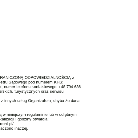
A Z OGRANICZONĄ ODPOWIEDZIALNOŚCIĄ z
Rejestru Sądowego pod numerem KRS:
l
, numer telefonu kontaktowego: +48 794 636
erskich, turystycznych oraz serwisu
 z innych usług Organizatora, chyba że dana
ą w niniejszym regulaminie lub w odrębnym
lizacji i godziny otwarcia:
rent.pl/
naczono inaczej.