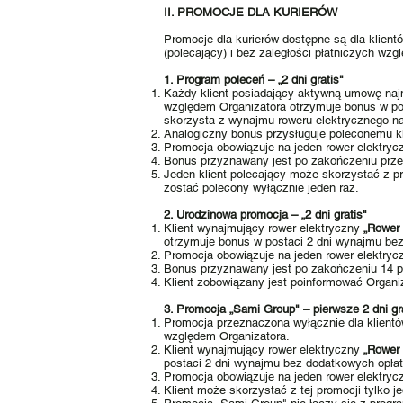
II. PROMOCJE DLA KURIERÓW
Promocje dla kurierów dostępne są dla klie
(polecający) i bez zaległości płatniczych wzg
1. Program poleceń – „2 dni gratis"
Każdy klient posiadający aktywną umowę naj
względem Organizatora otrzymuje bonus w pos
skorzysta z wynajmu roweru elektrycznego na 
Analogiczny bonus przysługuje poleconemu kl
Promocja obowiązuje na jeden rower elektrycz
Bonus przyznawany jest po zakończeniu przez
Jeden klient polecający może skorzystać z p
zostać polecony wyłącznie jeden raz.
2. Urodzinowa promocja – „2 dni gratis"
Klient wynajmujący rower elektryczny
„Rower
otrzymuje bonus w postaci 2 dni wynajmu be
Promocja obowiązuje na jeden rower elektrycz
Bonus przyznawany jest po zakończeniu 14 p
Klient zobowiązany jest poinformować Organi
3. Promocja „Sami Group" – pierwsze 2 dni gr
Promocja przeznaczona wyłącznie dla klientó
względem Organizatora.
Klient wynajmujący rower elektryczny
„Rower
postaci 2 dni wynajmu bez dodatkowych opła
Promocja obowiązuje na jeden rower elektrycz
Klient może skorzystać z tej promocji tylko je