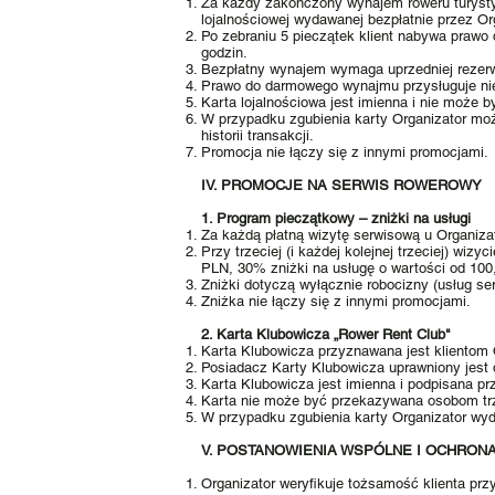
Za każdy zakończony wynajem roweru turystyc
lojalnościowej wydawanej bezpłatnie przez Or
Po zebraniu 5 pieczątek klient nabywa prawo
godzin.
Bezpłatny wynajem wymaga uprzedniej rezerwac
Prawo do darmowego wynajmu przysługuje nie
Karta lojalnościowa jest imienna i nie może
W przypadku zgubienia karty Organizator moż
historii transakcji.
Promocja nie łączy się z innymi promocjami.
IV. PROMOCJE NA SERWIS ROWEROWY
1. Program pieczątkowy – zniżki na usługi
Za każdą płatną wizytę serwisową u Organizat
Przy trzeciej (i każdej kolejnej trzeciej) wi
PLN, 30% zniżki na usługę o wartości od 100
Zniżki dotyczą wyłącznie robocizny (usług se
Zniżka nie łączy się z innymi promocjami.
2. Karta Klubowicza „Rower Rent Club"
Karta Klubowicza przyznawana jest klientom 
Posiadacz Karty Klubowicza uprawniony jest d
Karta Klubowicza jest imienna i podpisana p
Karta nie może być przekazywana osobom tr
W przypadku zgubienia karty Organizator wyd
V. POSTANOWIENIA WSPÓLNE I OCHRON
Organizator weryfikuje tożsamość klienta pr