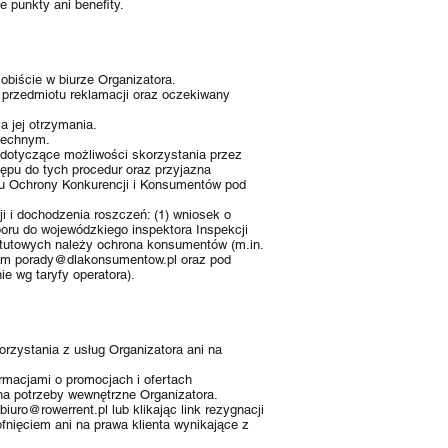
 punkty ani benefity.
sobiście w biurze Organizatora.
s przedmiotu reklamacji oraz oczekiwany
a jej otrzymania.
zechnym.
dotyczące możliwości skorzystania przez
pu do tych procedur oraz przyjazna
u Ochrony Konkurencji i Konsumentów pod
 i dochodzenia roszczeń: (1) wniosek o
oru do wojewódzkiego inspektora Inspekcji
tatutowych należy ochrona konsumentów (m.in.
sem
porady@dlakonsumentow.pl
oraz pod
ie wg taryfy operatora).
rzystania z usług Organizatora ani na
rmacjami o promocjach i ofertach
na potrzeby wewnętrzne Organizatora.
biuro@rowerrent.pl
lub klikając link rezygnacji
nięciem ani na prawa klienta wynikające z