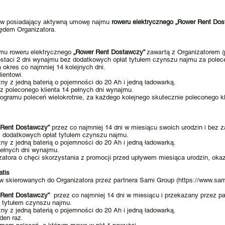
ntów posiadający aktywną umowę najmu
roweru elektrycznego „Rower Rent Do
lędem Organizatora.
mu roweru elektrycznego
„Rower Rent Dostawczy”
zawartą z Organizatorem (p
taci 2 dni wynajmu bez dodatkowych opłat tytułem czynszu najmu za polecen
okres co najmniej 14 kolejnych dni.
ientowi.
ny z jedną baterią o pojemności do 20 Ah i jedną ładowarką.
 poleconego klienta 14 pełnych dni wynajmu.
rogramu poleceń wielokrotnie, za każdego kolejnego skutecznie poleconego k
 Rent Dostawczy”
przez co najmniej 14 dni w miesiącu swoich urodzin i bez 
z dodatkowych opłat tytułem czynszu najmu.
ny z jedną baterią o pojemności do 20 Ah i jedną ładowarką.
ełnych dni wynajmu.
zatora o chęci skorzystania z promocji przed upływem miesiąca urodzin, oka
atis
w skierowanych do Organizatora przez partnera Sami Group (
https://www.sam
 Rent Dostawczy”
przez co najmniej 14 dni w miesiącu i przekazany przez p
t tytułem czynszu najmu.
ny z jedną baterią o pojemności do 20 Ah i jedną ładowarką.
den raz.