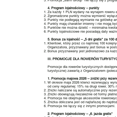
Promocja „Sami Group" nie łączy się z prog
4. Program lojalnościowy – punkty
Za każdy 1 PLN wydany na wynajem roweru e
Zgromadzone punkty można wymienić wyłączni
Punkty nie podlegają wymianie na gotówkę an
Punkty mają charakter imienny i nie mogą b
Punktów nie można dzielić – minimalna kwot
Punkty lojalnościowe nie posiadają daty ważn
5. Bonus za lojalność – „5 dni gratis" za 100
Klientowi, który przez co najmniej 100 kolej
Organizatora, przyznawany jest bonus w posta
Bonus przyznawany jest jednorazowo za każ
III. PROMOCJE DLA ROWERÓW TURYSTY
Promocje dla rowerów turystycznych dostępn
turystyczne) zawartą z Organizatorem (poleca
1. Promocja majowa 2026 – zniżki przy rezerw
W okresie maja 2026 klienci rezerwujący wyn
od ceny regularnej: 15% na drugi rower, 30% n
Zniżki naliczane są automatycznie przy rezerw
Zniżki obowiązują niezależnie od formy płatno
Promocja nie obejmuje akcesoriów rowerowyc
Zniżka obliczana jest od najtańszej do najdr
Promocja nie łączy się z innymi promocjami.
2. Program lojalnościowy – „6. jazda gratis"