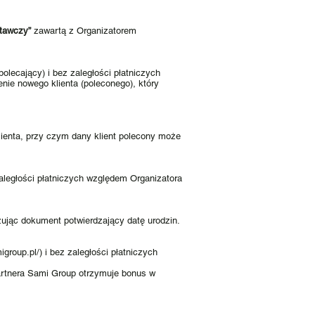
stawczy”
zawartą z Organizatorem
olecający) i bez zaległości płatniczych
ie nowego klienta (poleconego), który
lienta, przy czym dany klient polecony może
zaległości płatniczych względem Organizatora
zując dokument potwierdzający datę urodzin.
igroup.pl/
) i bez zaległości płatniczych
artnera Sami Group otrzymuje bonus w