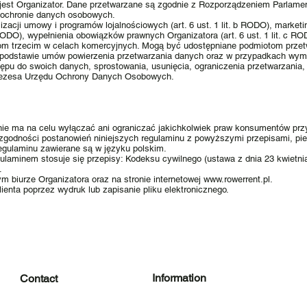
jest Organizator. Dane przetwarzane są zgodnie z Rozporządzeniem Parlamen
o ochronie danych osobowych.
zacji umowy i programów lojalnościowych (art. 6 ust. 1 lit. b RODO), market
a RODO), wypełnienia obowiązków prawnych Organizatora (art. 6 ust. 1 lit. c RO
m trzecim w celach komercyjnych. Mogą być udostępniane podmiotom przetw
 podstawie umów powierzenia przetwarzania danych oraz w przypadkach wym
tępu do swoich danych, sprostowania, usunięcia, ograniczenia przetwarzania
 Prezesa Urzędu Ochrony Danych Osobowych.
 nie ma na celu wyłączać ani ograniczać jakichkolwiek praw konsumentów pr
zgodności postanowień niniejszych regulaminu z powyższymi przepisami, pi
egulaminu zawierane są w języku polskim.
aminem stosuje się przepisy: Kodeksu cywilnego (ustawa z dnia 23 kwietnia 
.
m biurze Organizatora oraz na stronie internetowej
www.rowerrent.pl
.
ienta poprzez wydruk lub zapisanie pliku elektronicznego.
Information
Contact