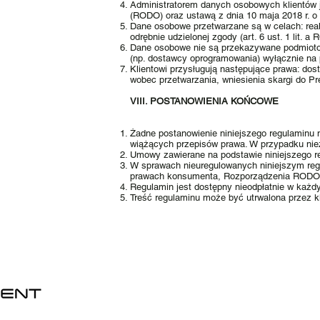
Administratorem danych osobowych klientów 
(RODO) oraz ustawą z dnia 10 maja 2018 r. 
Dane osobowe przetwarzane są w celach: reali
odrębnie udzielonej zgody (art. 6 ust. 1 lit. 
Dane osobowe nie są przekazywane podmioto
(np. dostawcy oprogramowania) wyłącznie na
Klientowi przysługują następujące prawa: dos
wobec przetwarzania, wniesienia skargi do
VIII. POSTANOWIENIA KOŃCOWE
Żadne postanowienie niniejszego regulaminu
wiążących przepisów prawa. W przypadku nie
Umowy zawierane na podstawie niniejszego r
W sprawach nieuregulowanych niniejszym regul
prawach konsumenta, Rozporządzenia RODO
Regulamin jest dostępny nieodpłatnie w każdy
Treść regulaminu może być utrwalona przez kl