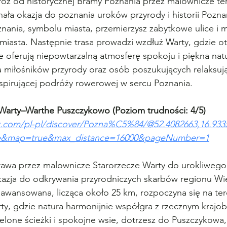
ż od historycznej Bramy Poznania przez malownicze te
ała okazja do poznania uroków przyrody i historii Poznan
ania, symbolu miasta, przemierzysz zabytkowe ulice i 
 miasta. Następnie trasa prowadzi wzdłuż Warty, gdzie ot
 oferują niepowtarzalną atmosferę spokoju i piękna nat
la miłośników przyrody oraz osób poszukujących relaksują
spirującej podróży rowerowej w sercu Poznania.
 Warty–Warthe Puszczykowo (Poziom trudności: 4/5)
.com/pl-pl/discover/Pozna%C5%84/@52.4082663,16.9335
cle&map=true&max_distance=16000&pageNumber=1
wa przez malownicze Starorzecze Warty do urokliwego
azja do odkrywania przyrodniczych skarbów regionu Wie
aawansowana, licząca około 25 km, rozpoczyna się na te
ty, gdzie natura harmonijnie współgra z rzecznym krajo
ielone ścieżki i spokojne wsie, dotrzesz do Puszczykowa