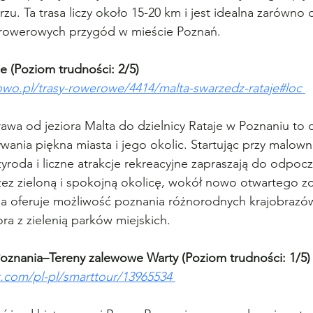
u. Ta trasa liczy około 15-20 km i jest idealna zarówno dl
 rowerowych przygód w mieście Poznań.
je (Poziom trudności: 2/5)
wo.pl/trasy-rowerowe/4414/malta-swarzedz-rataje#loc
a od jeziora Malta do dzielnicy Rataje w Poznaniu to 
wania piękna miasta i jego okolic. Startując przy malown
zyroda i liczne atrakcje rekreacyjne zapraszają do odpocz
zez zieloną i spokojną okolicę, wokół nowo otwartego zo
asa oferuje możliwość poznania różnorodnych krajobrazó
ora z zielenią parków miejskich.
Poznania–Tereny zalewowe Warty (Poziom trudności: 1/5)
.com/pl-pl/smarttour/13965534