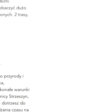
tkimi 
zobaczyć dużo 
ych. 2 trasy, 
o przyrody i 
a, 
skonałe warunki 
icy Strzeszyn, 
 dotrzesz do 
zania czasu na 