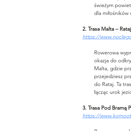
świeżym powietrz
dla miłośników
2. Trasa Malta – Rata
https://www.noclego
Rowerowa wypraw
okazja do odkry
Malta, gdzie pr
przejedziesz pr
do Rataj. Ta tr
łącząc urok jezi
3. Trasa Pod Bramą 
https://www.komoot