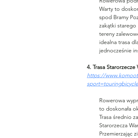
Rowerowa podró
Warty to doskon
spod Bramy Pozn
zakątki starego
tereny zalewowe
idealna trasa d
jednocześnie in
4. Trasa Starorzecze
https://www.komoot
sport=touringbicy
Rowerowa wypra
to doskonała ok
Trasa średnio z
Starorzecza War
Przemierzając z