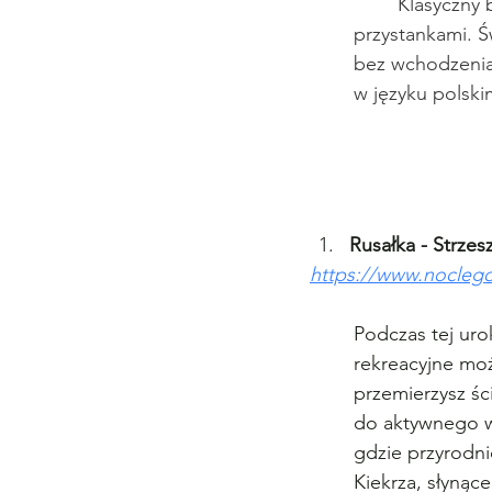
Klasyczny 
przystankami. Ś
bez wchodzenia
w języku polski
Rusałka - Strzes
https://www.noclego
Podczas tej uro
rekreacyjne moż
przemierzysz śc
do aktywnego wy
gdzie przyrodni
Kiekrza, słynąc