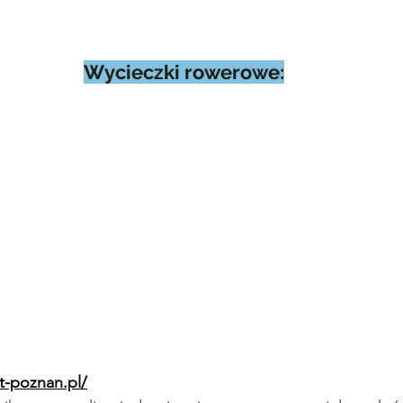
Wycieczki rowerowe:
nt-poznan.pl/