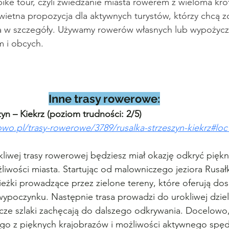
bike tour, czyli zwiedzanie miasta rowerem z wieloma kró
wietna propozycja dla aktywnych turystów, którzy chcą 
 w szczegóły. Używamy rowerów własnych lub wypożyczon
m i obcych.
Inne trasy rowerowe:
zyn – Kiekrz (poziom trudności: 2/5)
wo.pl/trasy-rowerowe/3789/rusalka-strzeszyn-kiekrz#loc
kliwej trasy rowerowej będziesz miał okazję odkryć piękn
liwości miasta. Startując od malowniczego jeziora Rusałk
ieżki prowadzące przez zielone tereny, które oferują do
poczynku. Następnie trasa prowadzi do urokliwej dzieln
cze szlaki zachęcają do dalszego odkrywania. Docelowo,
ego z pięknych krajobrazów i możliwości aktywnego spęd