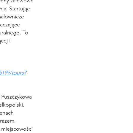
reny zalewowe 
ia. Startując 
malownicze 
aczające 
uralnego. To 
cej i 
199/tours?
 Puszczykowa 
lkopolski. 
renach 
brazem. 
, miejscowości 