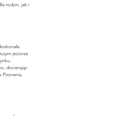
a rodzin, jak i 
doskonała 
iczym jeziorze 
ynku, 
o, docierając 
w Poznania, 