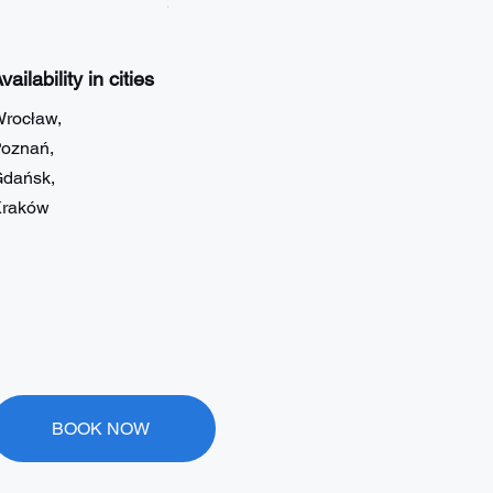
vailability in cities
rocław,
oznań,
dańsk,
raków
BOOK NOW