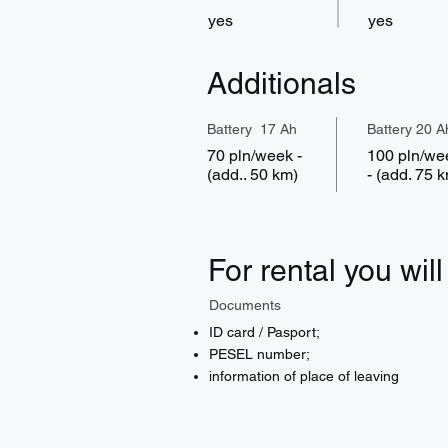
yes
yes
Additionals
Battery 17 Ah
Battery 20 A
70 pln/week -
100 pln/we
(add.. 50 km)
- (add. 75 
For rental you wil
Documents
ID card / Pasport;
PESEL number;
information of place of leaving