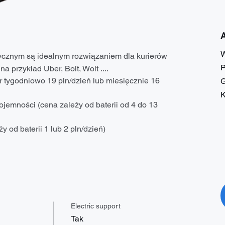
A
W
cznym są idealnym rozwiązaniem dla kurierów 
P
a przykład Uber, Bolt, Wolt ....
 tygodniowo 19 pln/dzień lub miesięcznie 16 
G
K
ojemności (cena zależy od baterii od 4 do 13 
y od baterii 1 lub 2 pln/dzień)
Electric support
Tak