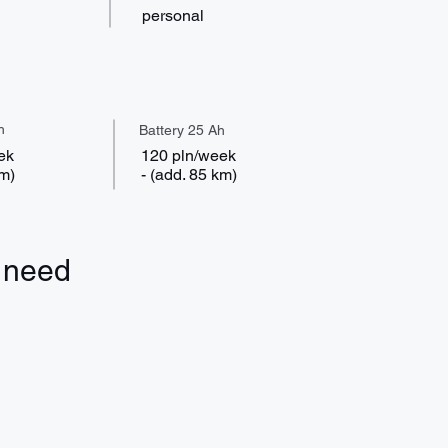
personal
h
Battery 25 Ah
ek
120 pln/week
km)
- (add. 85 km)
l need