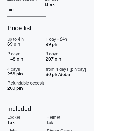
Brak
nie
Price list
up to 4 h
1 day - 24h
69 pln
99 pln
2 days
3 days
148 pln
207 pln
4 days
from 4 days [pln/day]
256 pln
60 pln/doba
Refundable deposit
200 pln
Included
Locker
Helmet
Tak
Tak
Light
Phone Cover