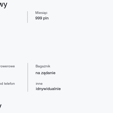
wy
Miesiąc
999 pln
 rowerowe
Bagażnik
na ządanie
d telefon
inne
idnywidualnie
y