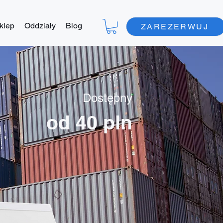
klep
Oddziały
Blog
ZAREZERWUJ
Dostępny
od 40 pln