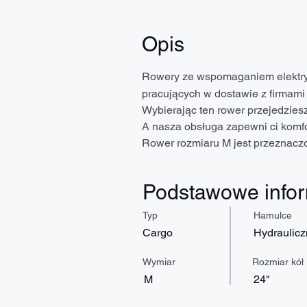
Opis
Rowery ze wspomaganiem elektry
pracujących w dostawie z firmami n
Wybierając ten rower przejedziesz
A nasza obsługa zapewni ci komfo
Rower rozmiaru M jest przeznacz
Podstawowe info
Typ
Hamulce
Cargo
Hydraulic
Wymiar
Rozmiar kół
M
24"