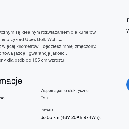
D
W
cznym są idealnym rozwiązaniem dla kurierów 
a przykład Uber, Bolt, Wolt ....
 więcej kilometrów, i będziesz mniej zmęczony.
rtową jazdę i gwarancję jakości.
ony dla osób do 185 cm wzrostu
rmacje
Wspomaganie elektryczne
zne
Tak
Bateria
do 55 km (48V 25Ah 974Wh);