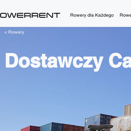
Rowery dla Każdego
Rower
< Rowery
Dostawczy C