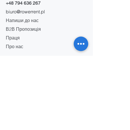
+48 794 636 267
biuro@rowerrent.pl
Напиши до нас
В2В Пропозиція
Праця
Про нас
Інформація
Правила прокату
Правила сервісу
Політика конфіденційності
Маркетингові правила
Безпека акумулятора
Правила сторінки
Адреси офісів