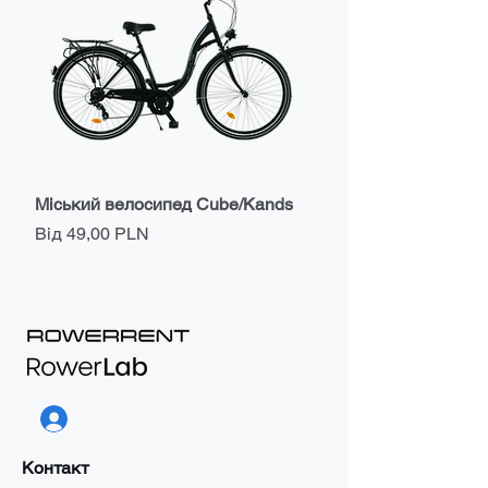
Міський велосипед Cube/Kands
За розпродажем
Від
49,00 PLN
Контакт