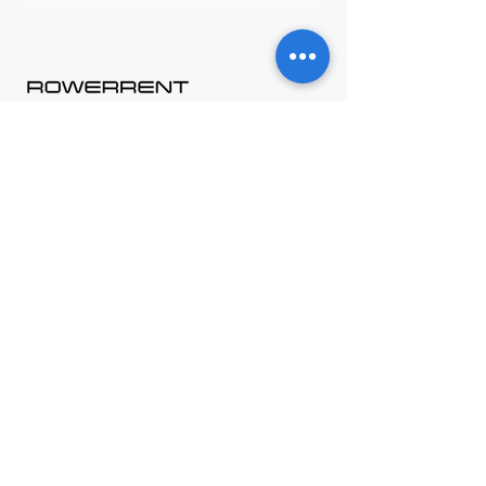
Контакт
+48 794 636 267
biuro@rowerrent.pl
Напиши до нас
В2В Пропозиція
Праця
Про нас
Інформація