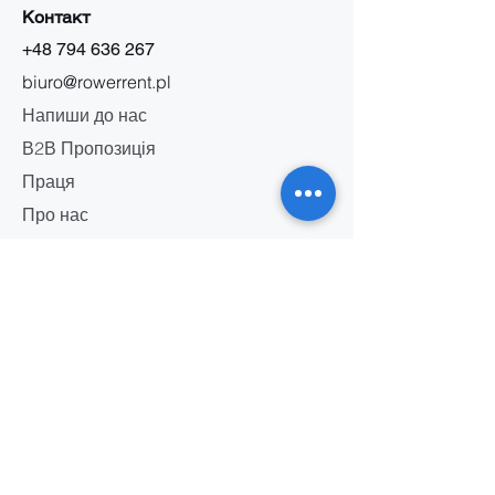
Контакт
+48 794 636 267
biuro@rowerrent.pl
Напиши до нас
В2В Пропозиція
Праця
Про нас
Інформація
Правила прокату
Правила сервісу
Політика конфіденційності
Маркетингові правила
Безпека акумулятора
Правила сторінки