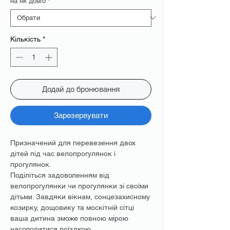
на як довго
*
Кількість
*
Додай до бронювання
Зарезервувати
Призначений для перевезення двох
дітей під час велопрогулянок і
прогулянок.
Поділіться задоволенням від
велопрогулянки чи прогулянки зі своїми
дітьми. Завдяки вікнам, сонцезахисному
козирку, дощовику та москітній сітці
ваша дитина зможе повною мірою
насолодитися поїздкою.