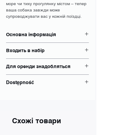
море чи тиху прогулянку містом – тепер
ваша собака завжди може
супроводжувати вас у кожній поїздці.
Основна інформація
Навантаження: до 40 кг
Входить в набір
Гальма: немає
Розмір коліс: 24"
Блокування: так
Для оренди знадобляться
Освітлення: Так
документ, що посвідчує особу -
Dostępność
паспорт;
номер PESEL, якщо його видано;
Wrocław
Схожі товари