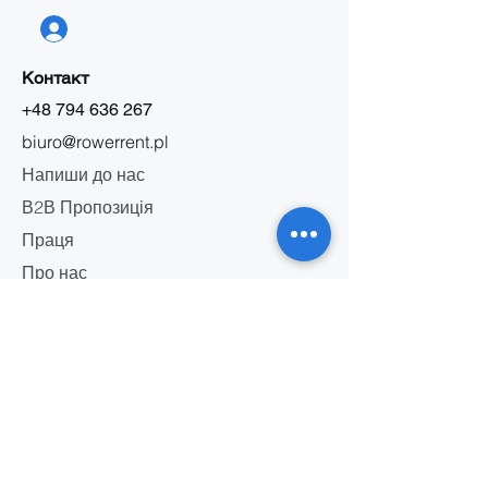
Контакт
+48 794 636 267
biuro@rowerrent.pl
Напиши до нас
В2В Пропозиція
Праця
Про нас
Інформація
Правила прокату
Правила сервісу
Політика конфіденційності
Маркетингові правила
Безпека акумулятора