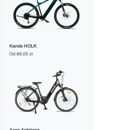
Kands HOLK
Cena rabatowa
Od
89,00 zł
Acco Antelope