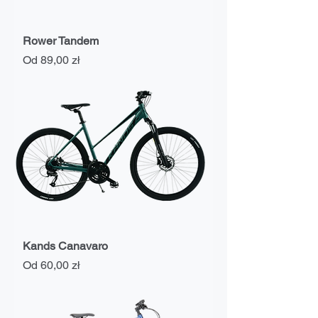
Rower Tandem
Cena rabatowa
Od
89,00 zł
Kands Canavaro
Cena rabatowa
Od
60,00 zł