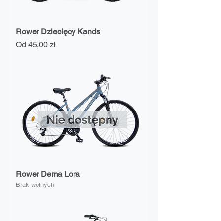
Rower Dziecięcy Kands
Cena rabatowa
Od
45,00 zł
Rower Dema Lora
Brak wolnych