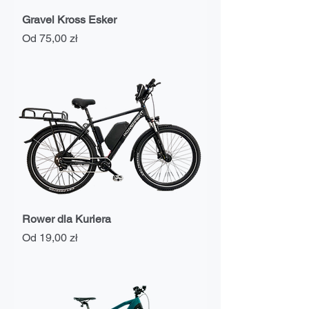
Gravel Kross Esker
Cena rabatowa
Od
75,00 zł
Rower dla Kuriera
Cena rabatowa
Od
19,00 zł