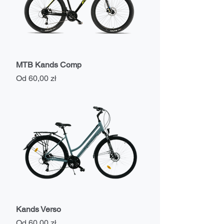
MTB Kands Comp
Cena rabatowa
Od
60,00 zł
Kands Verso
Cena rabatowa
Od
60,00 zł