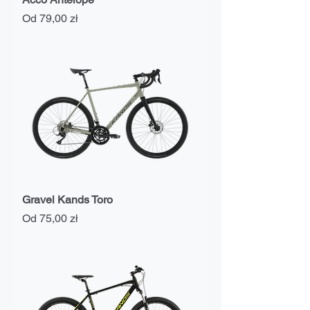
Cena rabatowa
Od
79,00 zł
Gravel Kands Toro
Cena rabatowa
Od
75,00 zł