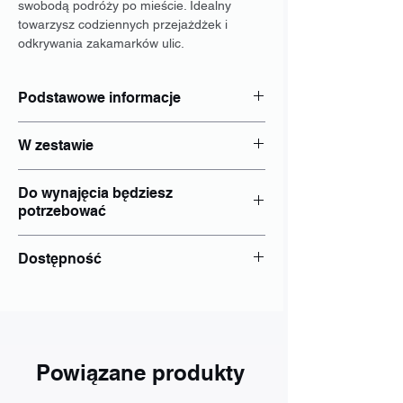
swobodą podróży po mieście. Idealny
towarzysz codziennych przejażdżek i
odkrywania zakamarków ulic.
Podstawowe informacje
Typ: miejski
W zestawie
Wymiar: S, M,
Hamulce: V-brake
Blokada: Tak
Rozmiar kół: 29"
Do wynajęcia będziesz
Kask: Tak
Wspomaganie elektryczne: Nie
potrzebować
Bagażnik: dodaj osobno do rezerwacji
Bateria: Brak
Sakwy: dodaj osobno do rezerwacji
dokument tożsamości - Dowód osobisty;
Oświetlenie rowerowe: Tak
Dostępność
nr PESEL jeżeli był wydany;
Uchwyt na bidon
inne: Indywidualnie
Wrocław
Poznań
Gdańsk
Kraków
Katowice
Powiązane produkty