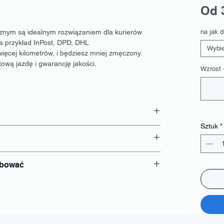
Od
nym są idealnym rozwiązaniem dla kurierów
na jak d
a przykład InPost, DPD, DHL
Wybie
więcej kilometrów, i będziesz mniej zmęczony.
ową jazdę i gwarancję jakości.
Wzrost 
Sztuk
*
ebować
 baterii
sobisty;
ia