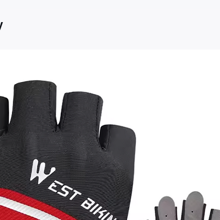
o prądotwórcze
y