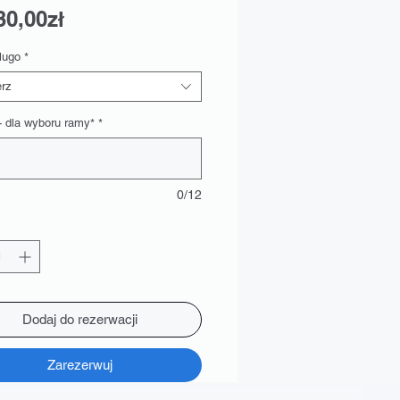
Cena
30,00zł
Rabatowa
lugo
*
rz
- dla wyboru ramy*
*
0/12
Dodaj do rezerwacji
Zarezerwuj