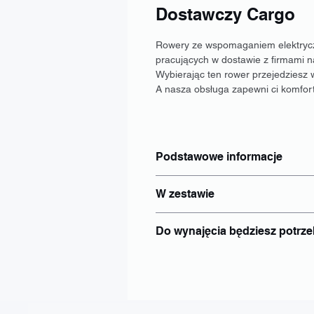
Dostawczy Cargo
Rowery ze wspomaganiem elektrycz
pracujących w dostawie z firmami n
Wybierając ten rower przejedziesz 
A nasza obsługa zapewni ci komfort
Podstawowe informacje
Typ: Cargo
W zestawie
Wymiar: M-L (165-195)
Hamulce: Tarczowe hydrauliczne
Bateria: dobierz osobno
Wspomaganie elektryczne: tak
Do wynajęcia będziesz potrz
Ładowarka: dobierz osobno
Silnik: w tyłnem kołe
Blokada: Abus
Zasięg: w zależnośći od wybranje
dokument tożsamości - Dowód o
Blokada tyłna: Tak
nr PESEL;
Kask: Tak
informacja o adresie zamieszkan
Bagażnik: Na żądanie
inne: Indywidualnie