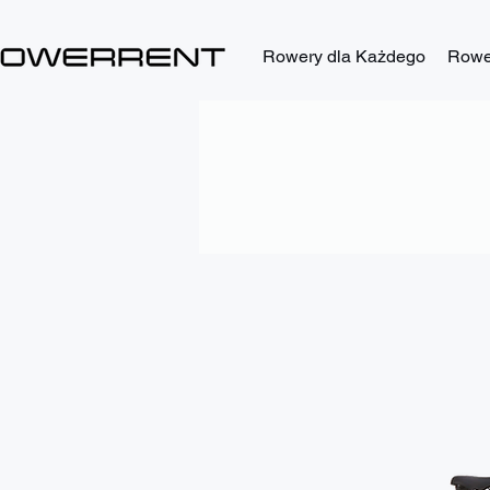
Rowery dla Każdego
Rower