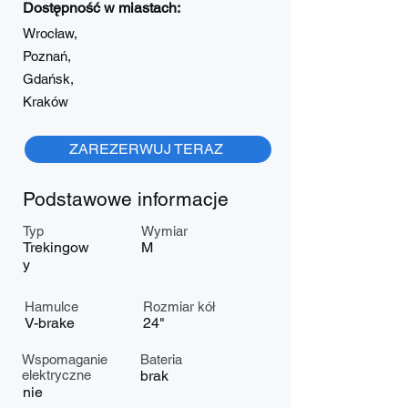
Dostępność w miastach:
Wrocław,
Poznań,
Gdańsk,
Kraków
ZAREZERWUJ TERAZ
Podstawowe informacje
Typ
Wymiar
Trekingow
M
y
Hamulce
Rozmiar kół
V-brake
24"
Wspomaganie
Bateria
elektryczne
brak
nie