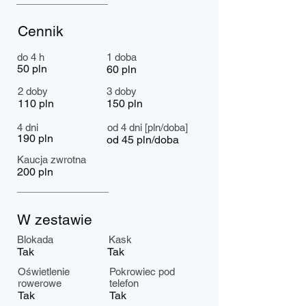
Cennik
do 4 h
1 doba
50 pln
60 pln
2 doby
3 doby
110 pln
150 pln
4 dni
od 4 dni [pln/doba]
190 pln
od 45 pln/doba
Kaucja zwrotna
200 pln
W zestawie
Blokada
Kask
Tak
Tak
Oświetlenie
Pokrowiec pod
rowerowe
telefon
Tak
Tak