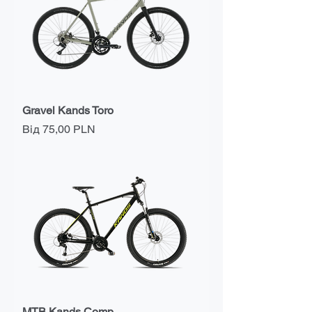
Gravel Kands Toro
За розпродажем
Від
75,00 PLN
MTB Kands Comp