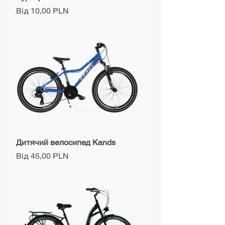
За розпродажем
Від
10,00 PLN
Дитячий велосипед Kands
За розпродажем
Від
45,00 PLN