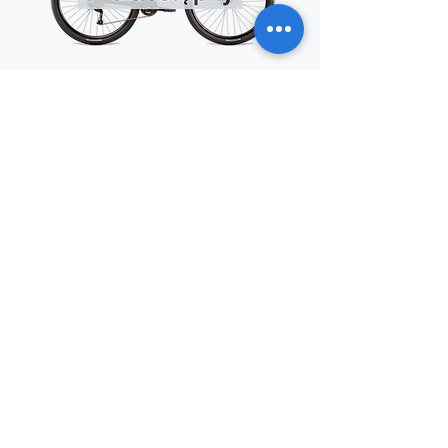
MTB Dema Energy
Brak wolnych
Kontakt
+48 794 636 267
biuro@rowerrent.pl
Napisz do nas