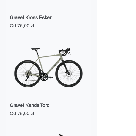
Gravel Kross Esker
Cena rabatowa
Od
75,00 zł
Gravel Kands Toro
Cena rabatowa
Od
75,00 zł