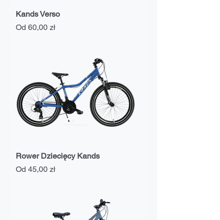
Kands Verso
Cena rabatowa
Od
60,00 zł
Rower Dziecięcy Kands
Cena rabatowa
Od
45,00 zł