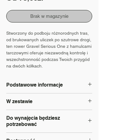
Rabatowa
Brak w magazynie
Stworzony do podboju różnorodnych tras,
od brukowanych uliczek po szutrowe drogi,
ten rower Gravel Serious One z hamulcami
tarczowymi oferuje niezawodną kontrolę i
wszechstronność podczas Twoich przygód
na dwóch kółkach.
Podstawowe informacje
Typ: Gravel
W zestawie
Wymiar: M, L
Hamulce: Tarczowe
Blokada: Tak
Rozmiar kół: 29"
Do wynajęcia będziesz
Kask: Tak
Wspomaganie elektryczne: Nie
potrzebować
Bagażnik: dodaj osobno do rezerwacji
Bateria: Brak
Sakwy: dodaj osobno do rezerwacji
dokument tożsamości - Dowód osobisty;
Oświetlenie rowerowe: Tak