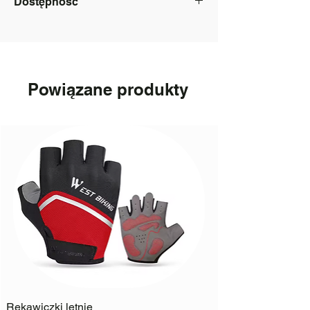
Dostępność
nr PESEL;
Uchwyt na bidon
informacja o adresie zamieszkania
inne: Indywidualnie
Nie Dostępny
Powiązane produkty
Rękawiczki letnie