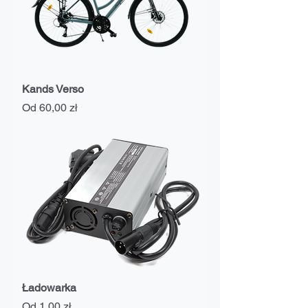
Kands Verso
Cena rabatowa
Od
60,00 zł
Ładowarka
Cena rabatowa
Od
1,00 zł