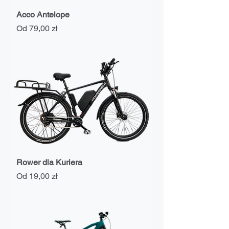
Acco Antelope
Cena rabatowa
Od
79,00 zł
Rower dla Kuriera
Cena rabatowa
Od
19,00 zł