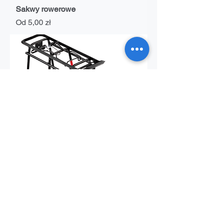
Sakwy rowerowe
Cena rabatowa
Od
5,00 zł
Bagażnik rowerowy
Cena
2,00 zł