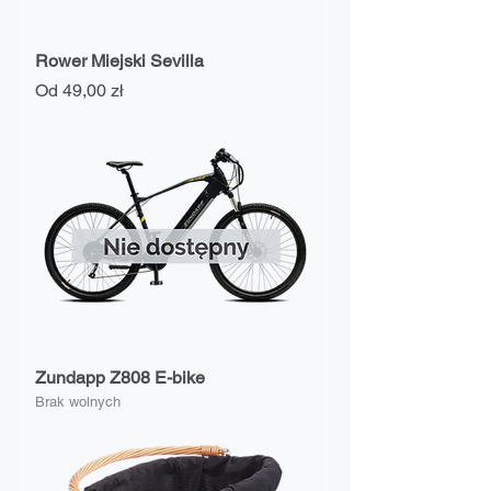
Rower Miejski Sevilla
Cena rabatowa
Od
49,00 zł
Zundapp Z808 E-bike
Brak wolnych