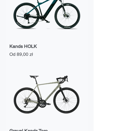
Kands HOLK
Cena rabatowa
Od
89,00 zł
Gravel Kands Toro