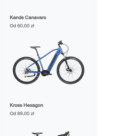
Kands Canavaro
Cena rabatowa
Od
60,00 zł
Kross Hexagon
Cena rabatowa
Od
89,00 zł