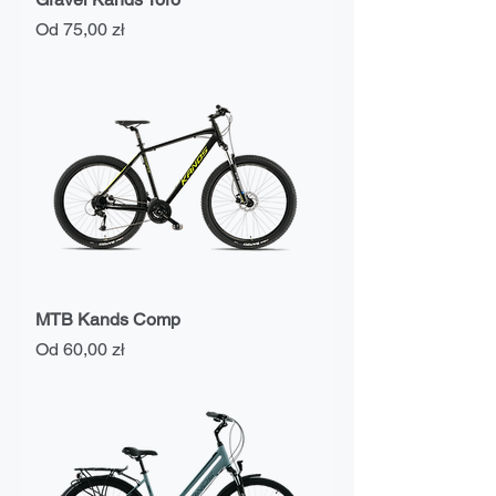
Cena rabatowa
Od
75,00 zł
MTB Kands Comp
Cena rabatowa
Od
60,00 zł