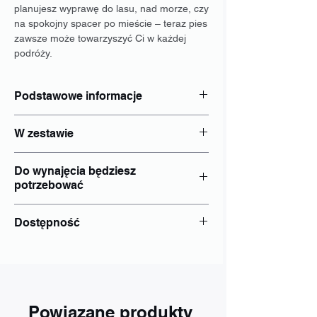
planujesz wyprawę do lasu, nad morze, czy
na spokojny spacer po mieście – teraz pies
zawsze może towarzyszyć Ci w każdej
podróży.
Podstawowe informacje
Obciążenie: do 40 kg
W zestawie
Hamulce: brak
Rozmiar kół: 24"
Blokada: Tak
Wspomaganie elektryczne: Nie
Do wynajęcia będziesz
Oświetlenie rowerowe: Tak
potrzebować
dokument tożsamości - Dowód osobisty;
Dostępność
nr PESEL jeżeli był wydany;
Wrocław
Powiązane produkty